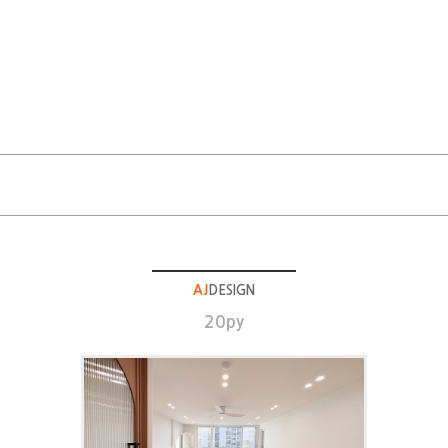
AJ
DESIGN
20py